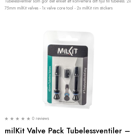
Tubelessventiler som gör det enkelt att konvertera ditt hjul till tubeless. 2x
75mm milKit valves - 1x valve core tool - 2x milKit rim stickers
0 reviews
milKit Valve Pack Tubelessventiler –