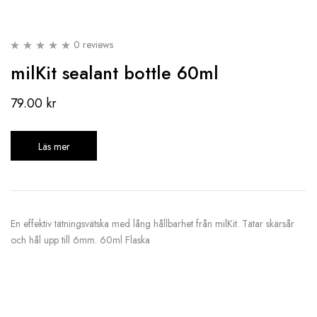
0 reviews
milKit sealant bottle 60ml
79.00
kr
Läs mer
En effektiv tätningsvätska med lång hållbarhet från milKit. Tätar skärsår
och hål upp till 6mm. 60ml Flaska