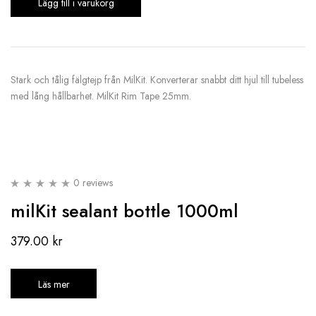
Lägg till i varukorg
Stark och tålig fälgtejp från MilKit. Konverterar snabbt ditt hjul till tubeless
med lång hållbarhet. MilKit Rim Tape 25mm.
0 reviews
milKit sealant bottle 1000ml
379.00
kr
Läs mer