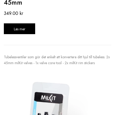
45mm
349.00
kr
Läs mer
Tubelessventiler som gör det enkelt att konvertera ditt hjul till tubeless. 2x
45mm milKit valves - 1x valve core tool - 2x milKit rim stickers