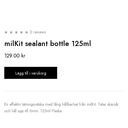
0 reviews
milKit sealant bottle 125ml
129.00
kr
Lägg till i varukorg
En effektiv tätningsvätska med lång hållbarhet från milKit. Tätar skärsår
och hål upp till 6mm. 125ml Flaska