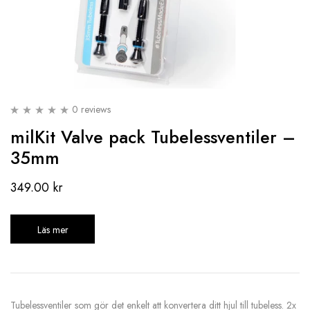
0 reviews
milKit Valve pack Tubelessventiler –
35mm
349.00
kr
Läs mer
Tubelessventiler som gör det enkelt att konvertera ditt hjul till tubeless. 2x