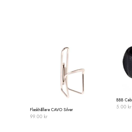
BBB Cabl
5.00
kr
Flaskhållare CAVO Silver
99.00
kr