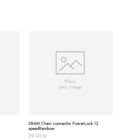
BBB Multi
379.00
SRAM Chain connector PowerLock 12
speedRainbow
59.00
kr