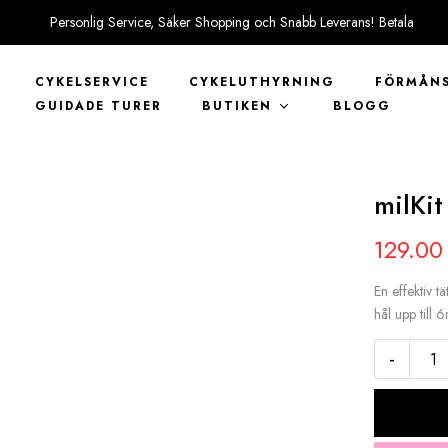
Personlig Service, Säker Shopping och Snabb Leverans! Betala
tryggt med KLARNA
CYKELSERVICE
CYKELUTHYRNING
FÖRMÅNS
GUIDADE TURER
BUTIKEN
BLOGG
milKit
129.0
En effektiv t
hål upp till
-