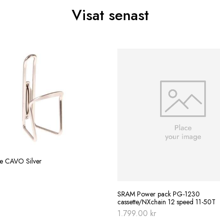
Visat senast
re CAVO Silver
SRAM Power pack PG-1230
cassette/NXchain 12 speed 11-50T
1.799.00
kr