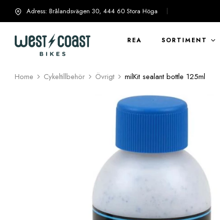
Adress: Brålandsvägen 30, 444 60 Stora Höga
info@westcoastbikes.se
REA
SORTIMENT
Home
Cykeltillbehör
Övrigt
milKit sealant bottle 125ml