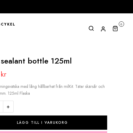
CYKEL
0
 sealant bottle 125ml
0
kr
ätningsvätska med lång hållbarhet från milKit. Tätar skärsår och
 6mm. 125ml Flaska
+
LÄGG TILL I VARUKORG