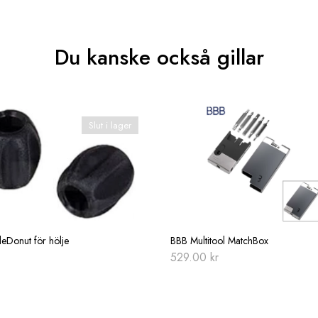
Du kanske också gillar
Slut i lager
eDonut för hölje
BBB Multitool MatchBox
529.00
kr