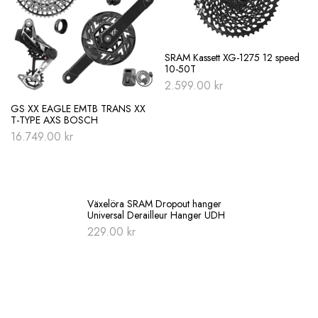
SRAM Kassett XG-1275 12 speed
10-50T
2.599.00
kr
GS XX EAGLE EMTB TRANS XX
T-TYPE AXS BOSCH
16.749.00
kr
Växelöra SRAM Dropout hanger
Universal Derailleur Hanger UDH
229.00
kr