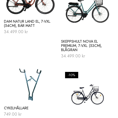
DAM NATUR LAND EL, 7-VXL.
(54CM), BÄR MATT
34.499.00
kr
SKEPPSHULT NOVA EL
PREMIUM, 7-VXL. (53CM),
BLÅGRAN
34.499.00
kr
-10%
CYKELHÅLLARE
749.00
kr