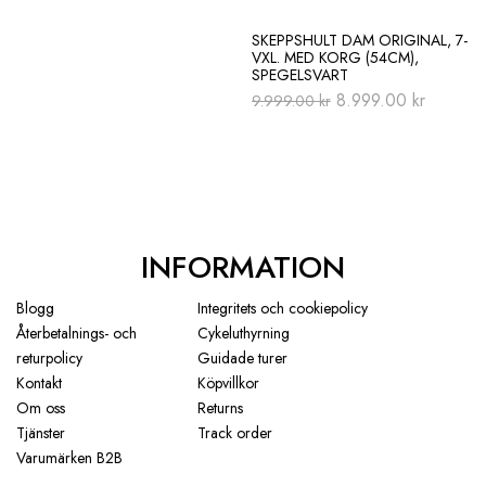
SKEPPSHULT DAM ORIGINAL, 7-
VXL. MED KORG (54CM),
SPEGELSVART
Original
Current
8.999.00
kr
9.999.00
kr
price
price
was:
is:
9.999.00 kr.
8.999.00
INFORMATION
Blogg
Integritets och cookiepolicy
Återbetalnings- och
Cykeluthyrning
returpolicy
Guidade turer
Kontakt
Köpvillkor
Om oss
Returns
Tjänster
Track order
Varumärken B2B