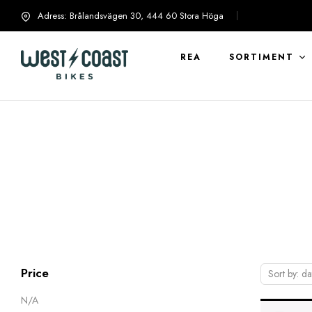
Adress: Brålandsvägen 30, 444 60 Stora Höga
info@westcoastbikes.se
REA
SORTIMENT
Price
Sort by: da
N/A