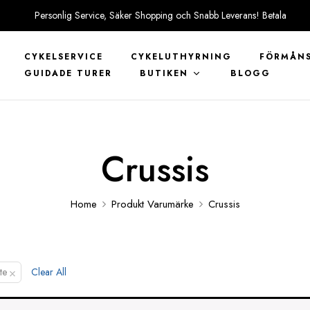
Personlig Service, Säker Shopping och Snabb Leverans! Betala
tryggt med KLARNA
CYKELSERVICE
CYKELUTHYRNING
FÖRMÅNS
GUIDADE TURER
BUTIKEN
BLOGG
Crussis
Home
Produkt Varumärke
Crussis
×
te
Clear All