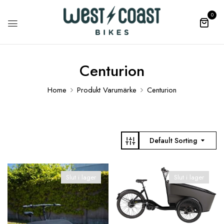
0
Centurion
Home
Produkt Varumärke
Centurion
Default Sorting
Slut i lager
Slut i lager