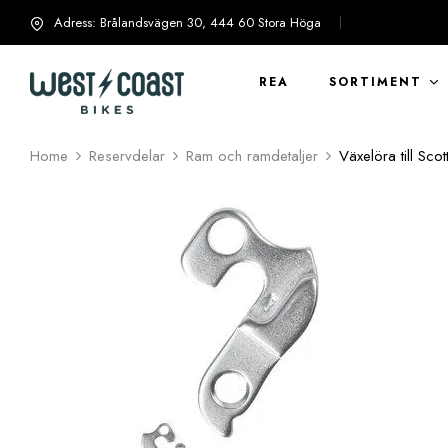
Adress: Brålandsvägen 30, 444 60 Stora Höga
info@westcoastbikes.se
REA
SORTIMENT
Home
Reservdelar
Ram och ramdetaljer
Växelöra till Scot