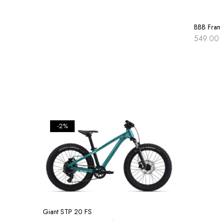
BBB Fra
549.0
-2%
Giant STP 20 FS