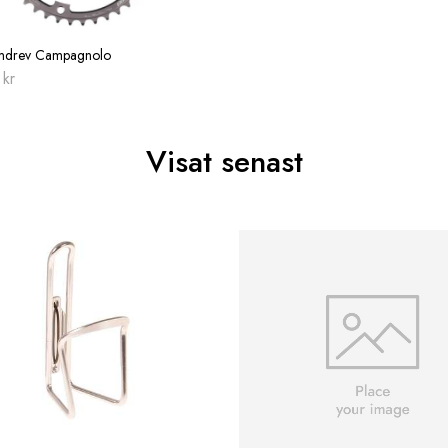
mdrev Campagnolo
0
kr
Visat senast