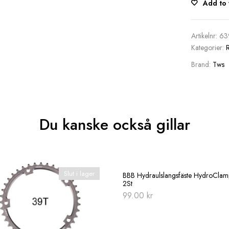
Add to 
Artikelnr:
63
Kategorier:
Brand:
Tws
Du kanske också gillar
Slut i lager
BBB Hydraulslangsfäste HydroClamp
2St
99.00
kr