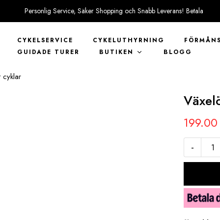
Personlig Service, Säker Shopping och Snabb Leverans! Betala
tryggt med KLARNA
CYKELSERVICE
CYKELUTHYRNING
FÖRMÅNS
GUIDADE TURER
BUTIKEN
BLOGG
t cyklar
Växelö
199.0
-