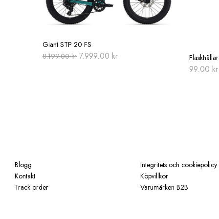
Giant STP 20 FS
Original
Current
7.999.00
kr
8.199.00
kr
Flaskhålla
price
price
99.00
kr
was:
is:
8.199.00 kr.
7.999.00 kr.
Blogg
Integritets och cookiepolicy
Kontakt
Köpvillkor
Track order
Varumärken B2B