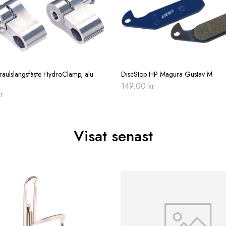
aulslangsfäste HydroClamp, alu.
DiscStop HP Magura Gustav M
149.00
kr
r
Visat senast