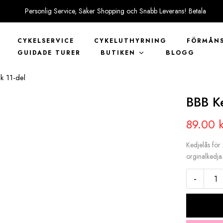
Personlig Service, Säker Shopping och Snabb Leverans! Betala
tryggt med KLARNA
CYKELSERVICE
CYKELUTHYRNING
FÖRMÅNS
GUIDADE TURER
BUTIKEN
BLOGG
k 11-del
BBB Ke
89.00
Kedjelås för
orginalkedja
-