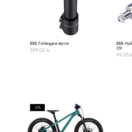
BBB Förlängare styrrör
BBB Hydr
2St
399.00
kr
99.00
k
-2%