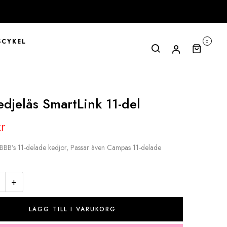
CYKEL
0
djelås SmartLink 11-del
kr
 BBB’s 11-delade kedjor, Passar även Campas 11-delade
.
+
LÄGG TILL I VARUKORG