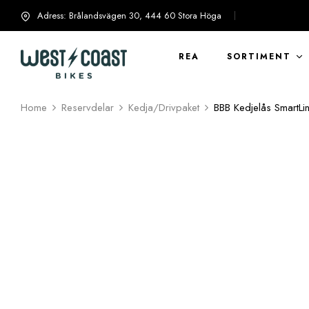
Adress: Brålandsvägen 30, 444 60 Stora Höga
info@westcoastbikes.se
REA
SORTIMENT
Home
Reservdelar
Kedja/Drivpaket
BBB Kedjelås SmartLin