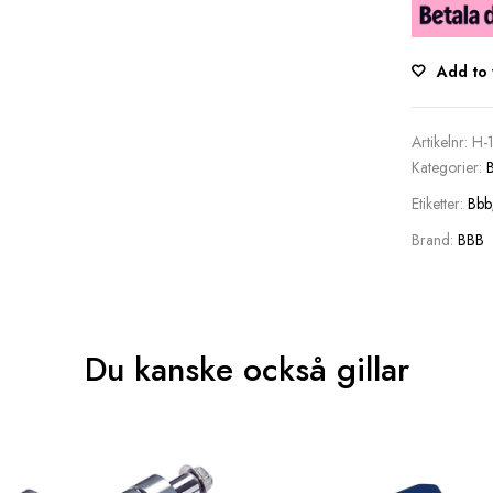
Add to 
Artikelnr:
H-1
Kategorier:
Etiketter:
Bbb
Brand:
BBB
Du kanske också gillar