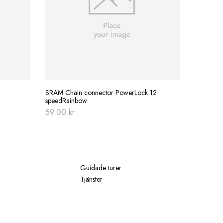
BBB Multi
379.00
SRAM Chain connector PowerLock 12
speedRainbow
59.00
kr
Guidade turer
Tjänster