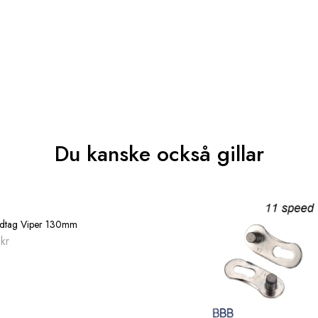
Du kanske också gillar
Slut i lager
dtag Viper 130mm
0
kr