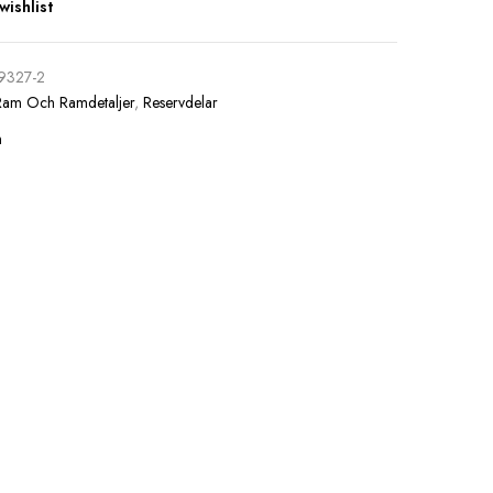
wishlist
9327-2
Ram Och Ramdetaljer
,
Reservdelar
n