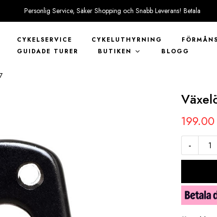
Personlig Service, Säker Shopping och Snabb Leverans! Betala
tryggt med KLARNA
CYKELSERVICE
CYKELUTHYRNING
FÖRMÅNS
GUIDADE TURER
BUTIKEN
BLOGG
7
Växel
199.0
-