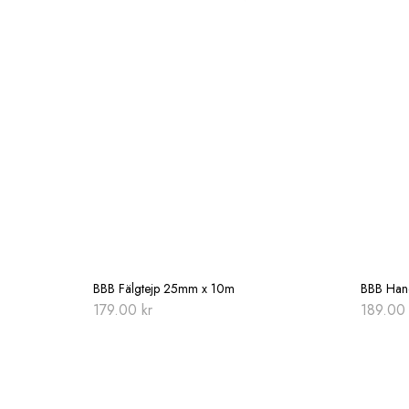
BBB Fälgtejp 25mm x 10m
BBB Han
179.00
kr
189.0