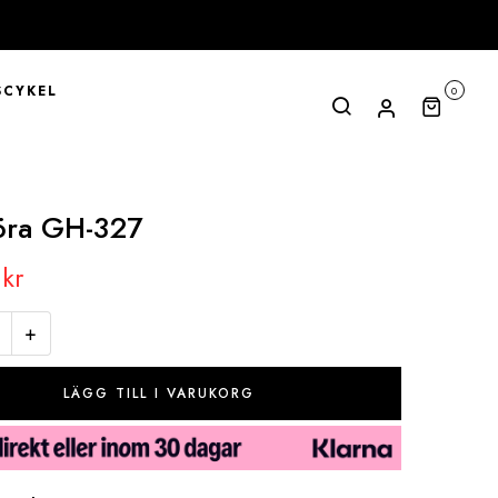
CYKEL
0
öra GH-327
0
kr
+
LÄGG TILL I VARUKORG