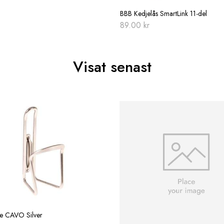
BBB Kedjelås SmartLink 11-del
89.00
kr
Visat senast
re CAVO Silver