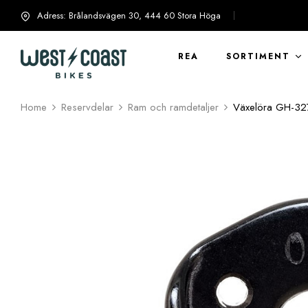
Adress: Brålandsvägen 30, 444 60 Stora Höga
info@westcoastbikes.se
REA
SORTIMENT
Home
Reservdelar
Ram och ramdetaljer
Växelöra GH-32