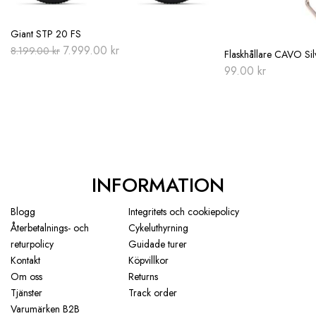
Giant STP 20 FS
Original
Current
7.999.00
kr
8.199.00
kr
Flaskhållare CAVO Sil
price
price
99.00
kr
was:
is:
8.199.00 kr.
7.999.00 kr.
INFORMATION
Blogg
Integritets och cookiepolicy
Återbetalnings- och
Cykeluthyrning
returpolicy
Guidade turer
Kontakt
Köpvillkor
Om oss
Returns
Tjänster
Track order
Varumärken B2B