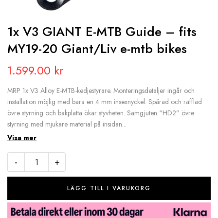
1x V3 GIANT E-MTB Guide – fits
MY19-20 Giant/Liv e-mtb bikes
1.599.00
kr
MRP 1x V3 Alloy E-MTB-kedjestyrare. Monteringsdetaljer ingår och
installation möjlig med bara en 4 mm insexnyckel. Spårad och räfflad
övre styrning och bakplatta ökar styvheten. Samgjuten “HD2” övre
styrning med mjukare material på insidan...
Visa mer
-
+
LÄGG TILL I VARUKORG