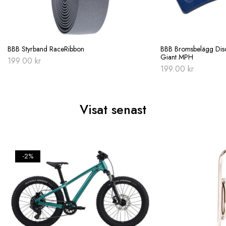
BBB Styrband RaceRibbon
BBB Bromsbelägg Disc
Giant MPH
199.00
kr
199.00
kr
Visat senast
-2%