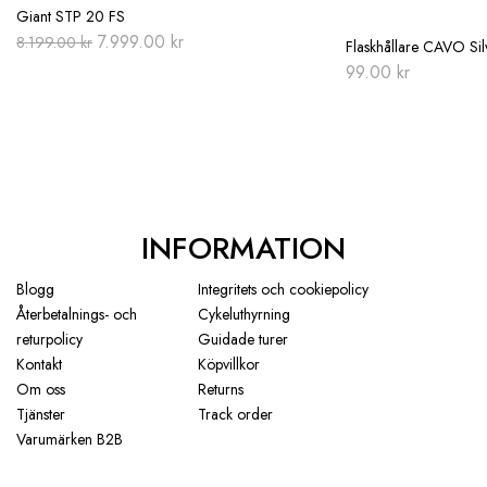
Giant STP 20 FS
Original
Current
7.999.00
kr
8.199.00
kr
Flaskhållare CAVO Sil
price
price
99.00
kr
was:
is:
8.199.00 kr.
7.999.00 kr.
INFORMATION
Blogg
Integritets och cookiepolicy
Återbetalnings- och
Cykeluthyrning
returpolicy
Guidade turer
Kontakt
Köpvillkor
Om oss
Returns
Tjänster
Track order
Varumärken B2B