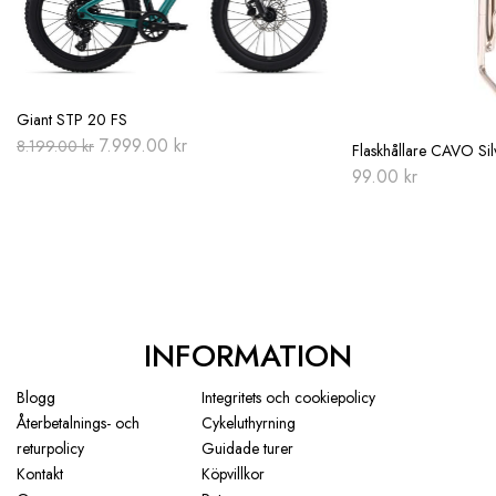
Giant STP 20 FS
Original
Current
7.999.00
kr
8.199.00
kr
Flaskhållare CAVO Sil
price
price
99.00
kr
was:
is:
8.199.00 kr.
7.999.00 kr.
INFORMATION
Blogg
Integritets och cookiepolicy
Återbetalnings- och
Cykeluthyrning
returpolicy
Guidade turer
Kontakt
Köpvillkor