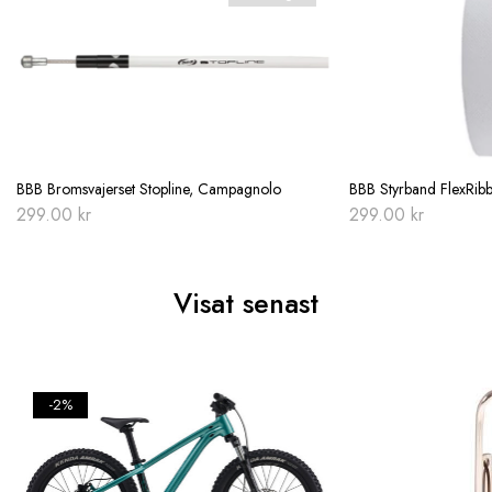
BBB Bromsvajerset Stopline, Campagnolo
BBB Styrband FlexRibb
299.00
kr
299.00
kr
Visat senast
-2%