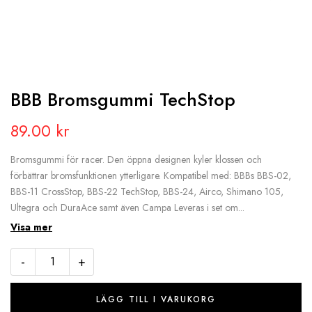
BBB Bromsgummi TechStop
89.00
kr
Bromsgummi för racer. Den öppna designen kyler klossen och
förbättrar bromsfunktionen ytterligare. Kompatibel med: BBBs BBS-02,
BBS-11 CrossStop, BBS-22 TechStop, BBS-24, Airco, Shimano 105,
Ultegra och DuraAce samt även Campa Leveras i set om...
Visa mer
-
+
LÄGG TILL I VARUKORG