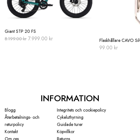
Giant STP 20 FS
Original
Current
7.999.00
kr
8.199.00
kr
Flaskhållare CAVO Sil
price
price
99.00
kr
was:
is:
8.199.00 kr.
7.999.00 kr.
INFORMATION
Blogg
Integritets och cookiepolicy
Återbetalnings- och
Cykeluthyrning
returpolicy
Guidade turer
Kontakt
Köpvillkor
Om oss
Returns