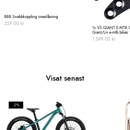
BBB Snabbkoppling insexlåsning
229.00
kr
1x V3 GIANT E-MTB G
Giant/Liv e-mtb bikes
1.599.00
kr
Visat senast
-2%