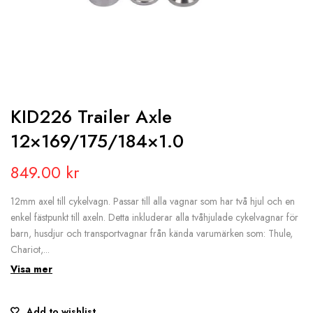
KID226 Trailer Axle
12×169/175/184×1.0
849.00
kr
12mm axel till cykelvagn. Passar till alla vagnar som har två hjul och en
enkel fästpunkt till axeln. Detta inkluderar alla tvåhjulade cykelvagnar för
barn, husdjur och transportvagnar från kända varumärken som: Thule,
Chariot,...
Visa mer
Add to wishlist