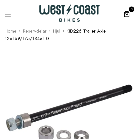
0
Home
Reservdelar
Hjul
KID226 Trailer Axle
12×169/175/184×1.0