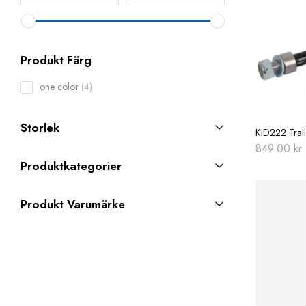
Produkt Färg
4
one color
4
products
Storlek
KID222 Trai
849.00
kr
Produktkategorier
Produkt Varumärke