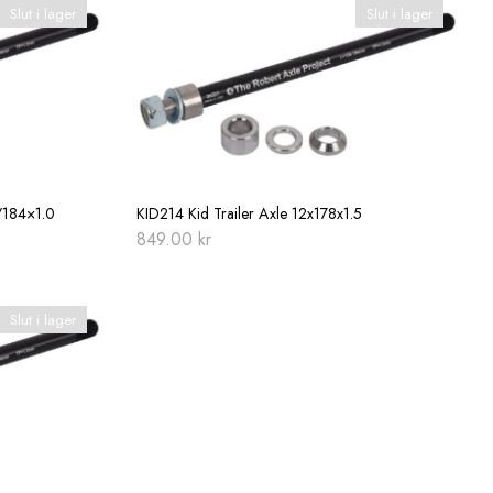
Slut i lager
Slut i lager
/184×1.0
KID214 Kid Trailer Axle 12x178x1.5
849.00
kr
Slut i lager