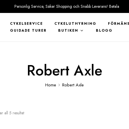
Personlig Service, Säker Shopping och Snabb Leverans! Betala
tryggt med KLARNA
CYKELSERVICE
CYKELUTHYRNING
FÖRMÅNS
GUIDADE TURER
BUTIKEN
BLOGG
Robert Axle
Home
Robert Axle
ar all 5 resultat