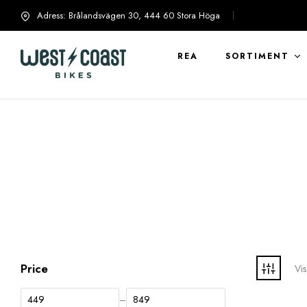
Adress: Brålandsvägen 30, 444 60 Stora Höga
info@westcoastbikes.se
REA
SORTIMENT
Price
Vis
–