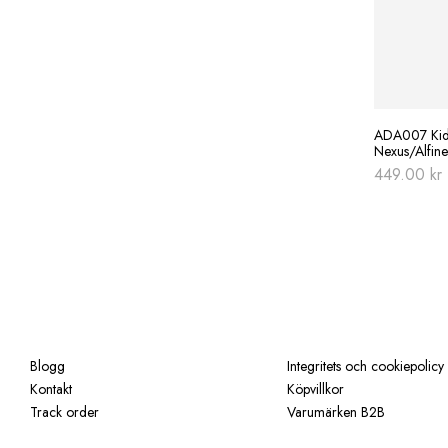
ADA007 Kid 
Nexus/Alfine
449.00
kr
Blogg
Integritets och cookiepolicy
Kontakt
Köpvillkor
Track order
Varumärken B2B