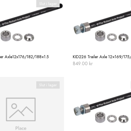
Slut i lager
ler Axle12x176/182/188×1.5
KID226 Trailer Axle 12×169/175
849.00
kr
Slut i lager