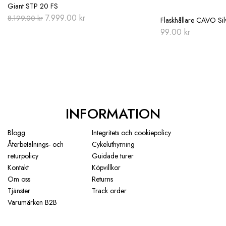
Giant STP 20 FS
Original
Current
7.999.00
kr
8.199.00
kr
Flaskhållare CAVO Sil
price
price
99.00
kr
was:
is:
8.199.00 kr.
7.999.00 kr.
INFORMATION
Blogg
Integritets och cookiepolicy
Återbetalnings- och
Cykeluthyrning
returpolicy
Guidade turer
Kontakt
Köpvillkor
Om oss
Returns
Tjänster
Track order
Varumärken B2B