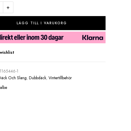
+
LÄGG TILL I VARUKORG
wishlist
-1165446-1
Däck Och Slang
,
Dubbdäck
,
Vintertillbehör
albe