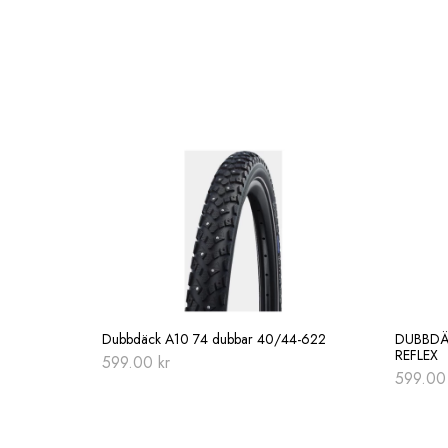
Dubbdäck A10 74 dubbar 40/44-622
DUBBDÄ
REFLEX
599.00
kr
599.0