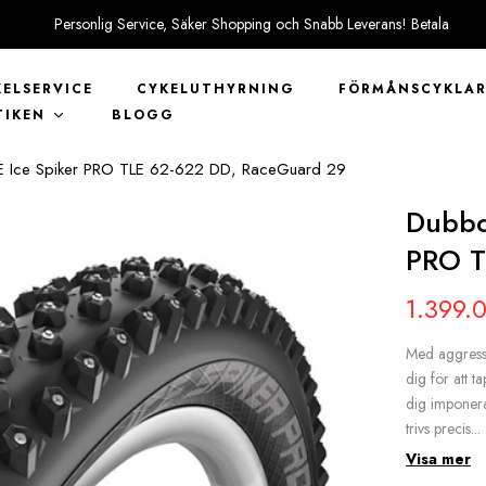
Personlig Service, Säker Shopping och Snabb Leverans! Betala
tryggt med KLARNA
KELSERVICE
CYKELUTHYRNING
FÖRMÅNSCYKLA
TIKEN
BLOGG
Ice Spiker PRO TLE 62-622 DD, RaceGuard 29
Dubbd
PRO T
1.399.
Med aggressi
dig för att t
dig imponera
trivs precis...
Visa mer