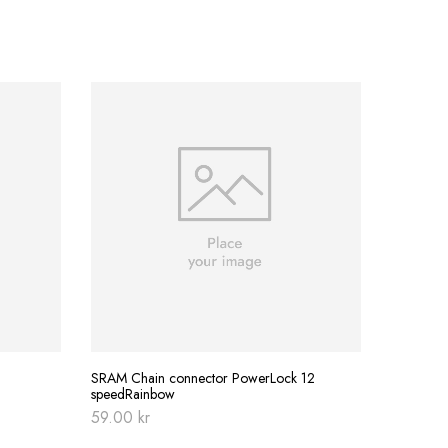
BBB Multi
379.00
SRAM Chain connector PowerLock 12
speedRainbow
59.00
kr