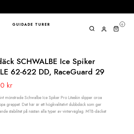
R
GUIDADE TURER
0
äck SCHWALBE Ice Spiker
LE 62-622 DD, RaceGuard 29
00
kr
vt mönstrade Schwalbe Ice Spiker Pro Liteskin slipper oroa
appa greppet. Det här är ett högkvalitativt dubbdäck som ger
nde stabilitet på nästan alla typer av vinterväglag. MTB-däcket