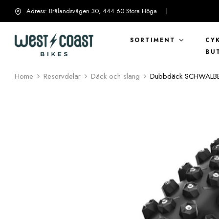
Adress: Brålandsvägen 30, 444 60 Stora Höga
info@westcoastbikes.se
SORTIMENT
CY
BU
Home
Reservdelar
Däck och slang
Dubbdäck SCHWALBE 