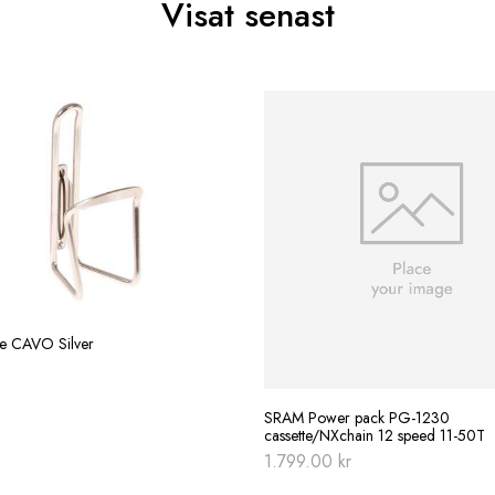
Visat senast
re CAVO Silver
SRAM Power pack PG-1230
cassette/NXchain 12 speed 11-50T
1.799.00
kr