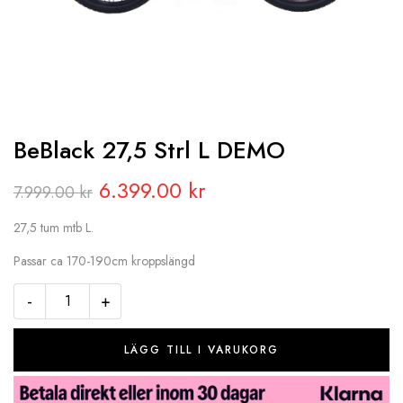
BeBlack 27,5 Strl L DEMO
Original
Current
6.399.00
kr
7.999.00
kr
price
price
27,5 tum mtb L.
was:
is:
Passar ca 170-190cm kroppslängd
7.999.00 kr.
6.399.00 kr.
-
+
LÄGG TILL I VARUKORG