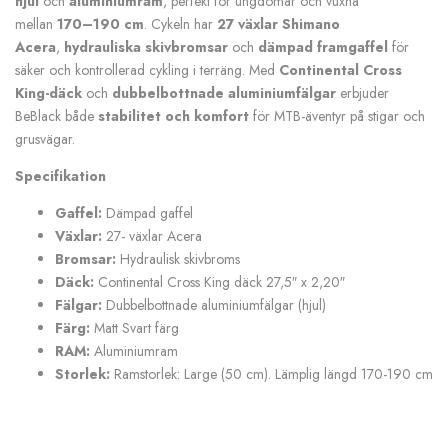
hjul
och
aluminiumram
, perfekt för ungdomar och vuxna
mellan
170–190 cm
. Cykeln har
27 växlar Shimano
Acera
,
hydrauliska skivbromsar
och
dämpad framgaffel
för
säker och kontrollerad cykling i terräng. Med
Continental Cross
King-däck
och
dubbelbottnade aluminiumfälgar
erbjuder
BeBlack både
stabilitet och komfort
för MTB-äventyr på stigar och
grusvägar.
Specifikation
Gaffel:
Dämpad gaffel
Växlar:
27- växlar Acera
Bromsar:
Hydraulisk skivbroms
Däck:
Continental Cross King däck 27,5″ x 2,20″
Fälgar:
Dubbelbottnade aluminiumfälgar (hjul)
Färg:
Matt Svart färg
RAM:
Aluminiumram
Storlek:
Ramstorlek: Large (50 cm). Lämplig längd 170-190 cm