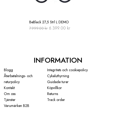
BeBlack 27,5 Strl L DEMO
Original
Current
6.399.00
kr
7.999.00
kr
price
price
was:
is:
7.999.00 kr.
6.399.00 kr.
INFORMATION
Blogg
Integritets och cookiepolicy
Återbetalnings- och
Cykeluthyrning
returpolicy
Guidade turer
Kontakt
Köpvillkor
Om oss
Returns
Tjänster
Track order
Varumärken B2B