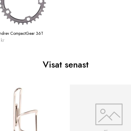
mdrev CompactGear 36T
0
kr
Visat senast