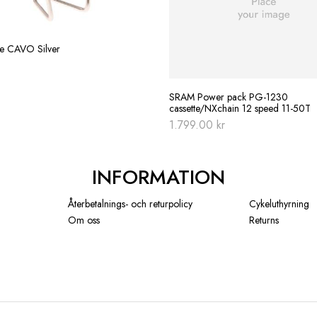
re CAVO Silver
SRAM Power pack PG-1230
cassette/NXchain 12 speed 11-50T
1.799.00
kr
INFORMATION
Återbetalnings- och returpolicy
Cykeluthyrning
Om oss
Returns