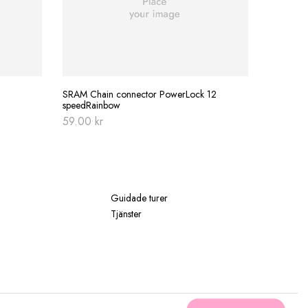
BBB Multi
379.00
SRAM Chain connector PowerLock 12
speedRainbow
59.00
kr
Guidade turer
Tjänster