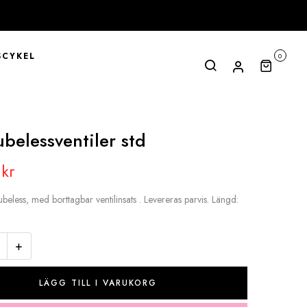
CYKEL
0
belessventiler std
0
kr
tubeless, med borttagbar ventilinsats . Levereras parvis. Längd:
+
LÄGG TILL I VARUKORG