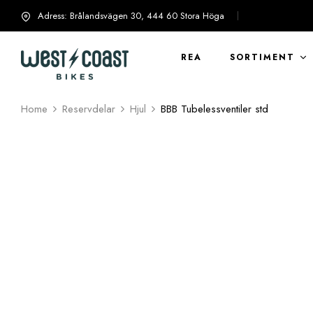
Adress: Brålandsvägen 30, 444 60 Stora Höga
info@westcoastbikes.se
REA
SORTIMENT
Home
Reservdelar
Hjul
BBB Tubelessventiler std