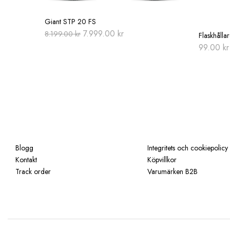
Giant STP 20 FS
Original
Current
7.999.00
kr
8.199.00
kr
Flaskhålla
price
price
99.00
kr
was:
is:
8.199.00 kr.
7.999.00 kr.
Blogg
Integritets och cookiepolicy
Kontakt
Köpvillkor
Track order
Varumärken B2B