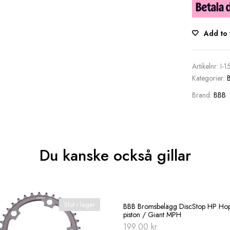
Add to 
Artikelnr:
I-1
Kategorier:
Brand:
BBB
Du kanske också gillar
Slut i lager
BBB Bromsbelägg DiscStop HP Hop
piston / Giant MPH
199.00
kr