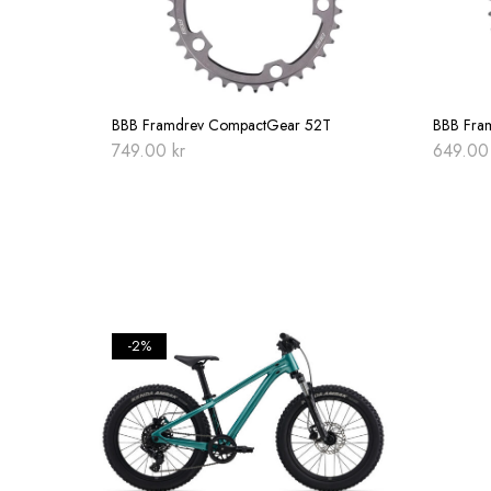
BBB Framdrev CompactGear 52T
BBB Fra
749.00
kr
649.0
-2%