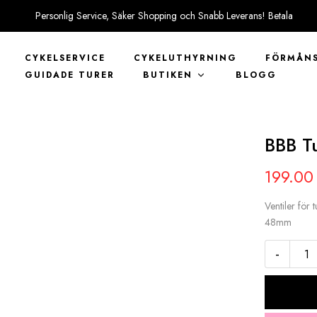
Personlig Service, Säker Shopping och Snabb Leverans! Betala
tryggt med KLARNA
CYKELSERVICE
CYKELUTHYRNING
FÖRMÅNS
GUIDADE TURER
BUTIKEN
BLOGG
BBB Tu
199.0
Ventiler för 
48mm
-