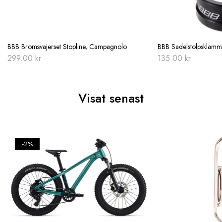
BBB Bromsvajerset Stopline, Campagnolo
BBB Sadelstolpsklamm
299.00
kr
135.00
kr
Visat senast
-2%