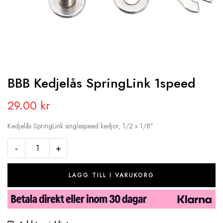
BBB Kedjelås SpringLink 1speed
29.00
kr
Kedjelås SpringLink singlespeed kedjor, 1/2 x 1/8″
-
+
LÄGG TILL I VARUKORG