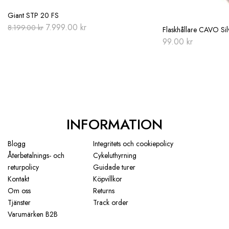
Giant STP 20 FS
Original
Current
7.999.00
kr
8.199.00
kr
Flaskhållare CAVO Sil
price
price
99.00
kr
was:
is:
8.199.00 kr.
7.999.00 kr.
INFORMATION
Blogg
Integritets och cookiepolicy
Återbetalnings- och
Cykeluthyrning
returpolicy
Guidade turer
Kontakt
Köpvillkor
Om oss
Returns
Tjänster
Track order
Varumärken B2B