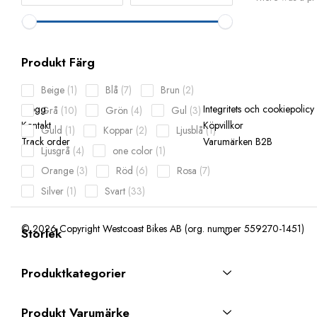
Produkt Färg
1
7
2
Beige
1
Blå
7
Brun
2
product
products
products
Blogg
Integritets och cookiepolicy
10
4
3
Grå
10
Grön
4
Gul
3
Kontakt
Köpvillkor
products
products
products
1
2
1
Guld
1
Koppar
2
Ljusblå
1
Track order
Varumärken B2B
product
products
product
4
1
Ljusgrå
4
one color
1
products
product
3
6
7
Orange
3
Röd
6
Rosa
7
products
products
products
1
33
Silver
1
Svart
33
product
products
Storlek
Produktkategorier
Produkt Varumärke