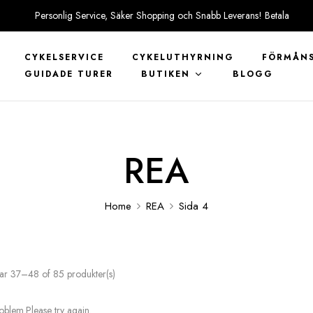
Personlig Service, Säker Shopping och Snabb Leverans! Betala
tryggt med KLARNA
CYKELSERVICE
CYKELUTHYRNING
FÖRMÅNS
GUIDADE TURER
BUTIKEN
BLOGG
REA
Home
REA
Sida 4
ar 37–48 of 85 produkter(s)
blem.Please try again.