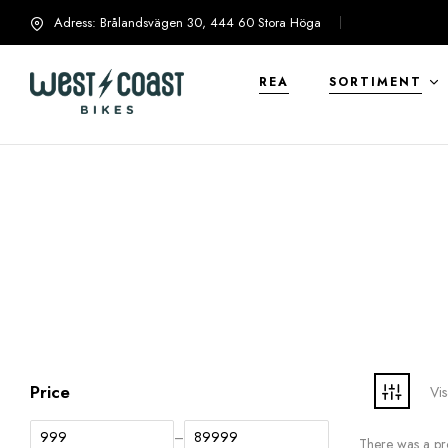
Adress: Brålandsvägen 30, 444 60 Stora Höga
info@westcoastbikes.se
REA
SORTIMENT
Price
Vis
–
There was a pro