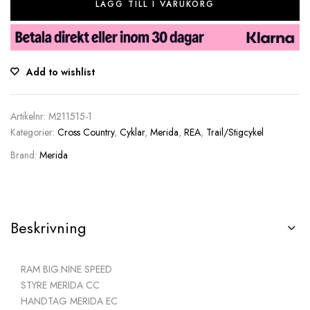
LÄGG TILL I VARUKORG
Add to wishlist
Artikelnr:
M211515-1
Kategorier:
Cross Country
,
Cyklar
,
Merida
,
REA
,
Trail/Stigcykel
Brand:
Merida
Beskrivning
RAM
BIG.NINE SPEED
STYRE
MERIDA CC
HANDTAG
MERIDA EC