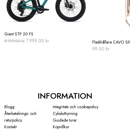
Giant STP 20 FS
Original
Current
7.999.00
kr
8.199.00
kr
Flaskhållare CAVO Sil
price
price
99.00
kr
was:
is:
8.199.00 kr.
7.999.00 kr.
INFORMATION
Blogg
Integritets och cookiepolicy
Återbetalnings- och
Cykeluthyrning
returpolicy
Guidade turer
Kontakt
Köpvillkor