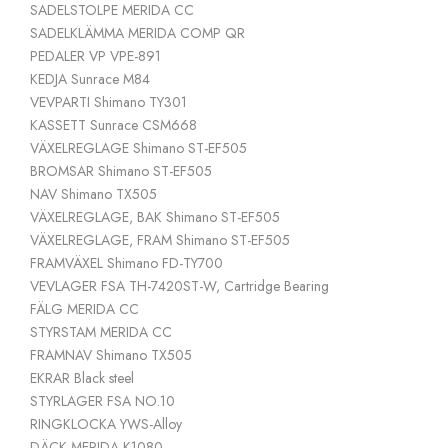
SADELSTOLPE
MERIDA CC
SADELKLÄMMA
MERIDA COMP QR
PEDALER
VP VPE-891
KEDJA
Sunrace M84
VEVPARTI
Shimano TY301
KASSETT
Sunrace CSM668
VÄXELREGLAGE
Shimano ST-EF505
BROMSAR
Shimano ST-EF505
NAV
Shimano TX505
VÄXELREGLAGE, BAK
Shimano ST-EF505
VÄXELREGLAGE, FRAM
Shimano ST-EF505
FRAMVÄXEL
Shimano FD-TY700
VEVLAGER
FSA TH-7420ST-W, Cartridge Bearing
FÄLG
MERIDA CC
STYRSTAM
MERIDA CC
FRAMNAV
Shimano TX505
EKRAR
Black steel
STYRLAGER
FSA NO.10
RINGKLOCKA
YWS-Alloy
DÄCK
MERIDA K1080