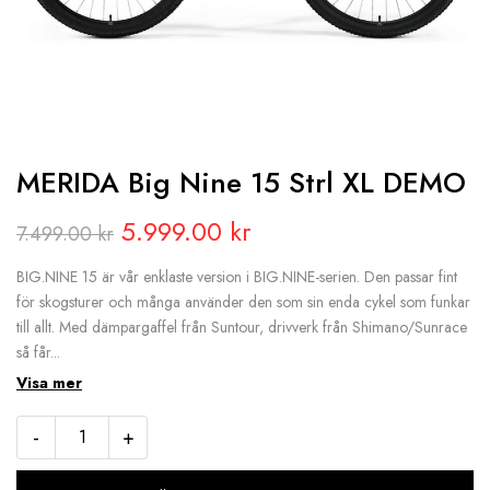
MERIDA Big Nine 15 Strl XL DEMO
Original
Current
5.999.00
kr
7.499.00
kr
price
price
BIG.NINE 15 är vår enklaste version i BIG.NINE-serien. Den passar fint
för skogsturer och många använder den som sin enda cykel som funkar
was:
is:
till allt. Med dämpargaffel från Suntour, drivverk från Shimano/Sunrace
så får...
7.499.00 kr.
5.999.00 kr.
Visa mer
-
+