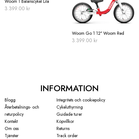
Woom 1 Balanscykel Lila
3.399.00
kr
Woom Go 1 12″ Woom Red
3.399.00
kr
INFORMATION
Blogg
Integritets och cookiepolicy
Återbetalnings- och
Cykeluthyrning
returpolicy
Guidade turer
Kontakt
Köpvillkor
Om oss
Returns
Tjänster
Track order