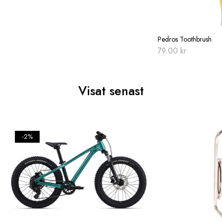
Pedros Toothbrush
79.00
kr
Visat senast
-2%