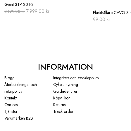
Giant STP 20 FS
Original
Current
7.999.00
kr
8.199.00
kr
Flaskhållare CAVO Sil
price
price
99.00
kr
was:
is:
8.199.00 kr.
7.999.00 kr.
INFORMATION
Blogg
Integritets och cookiepolicy
Återbetalnings- och
Cykeluthyrning
returpolicy
Guidade turer
Kontakt
Köpvillkor
Om oss
Returns
Tjänster
Track order
Varumärken B2B