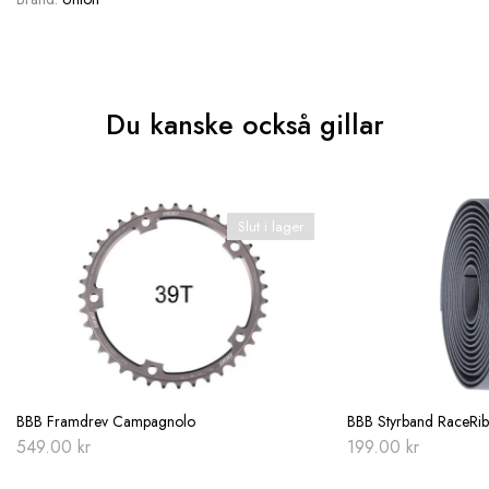
Du kanske också gillar
Slut i lager
BBB Framdrev Campagnolo
BBB Styrband RaceRi
549.00
kr
199.00
kr