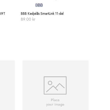
 39T
BBB Kedjelås SmartLink 11-del
89.00
kr
BBB Multi