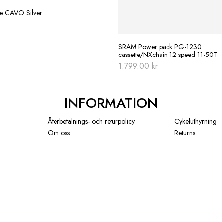
re CAVO Silver
SRAM Power pack PG-1230
cassette/NXchain 12 speed 11-50T
1.799.00
kr
INFORMATION
Återbetalnings- och returpolicy
Cykeluthyrning
Om oss
Returns