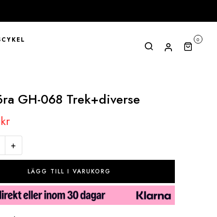
CYKEL
0
öra GH­-068 Trek+diverse
0
kr
+
LÄGG TILL I VARUKORG