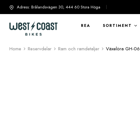
Adress: Brålandsvägen 30, 444 60 Stora Höga
info@westcoastbikes.se
REA
SORTIMENT
Home
Reservdelar
Ram och ramdetaljer
Växelöra GH­-06