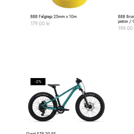
BBB Fälgtejp 25mm x 10m
BBB Bro
piston /
179.00
kr
199.0
-2%
Giant STP 20 FS