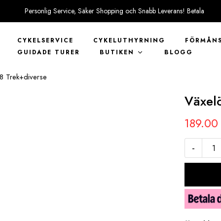
Personlig Service, Säker Shopping och Snabb Leverans! Betala
tryggt med KLARNA
CYKELSERVICE
CYKELUTHYRNING
FÖRMÅNS
GUIDADE TURER
BUTIKEN
BLOGG
8 Trek+diverse
Växel
189.0
-