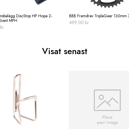
msbelägg DiscStop HP Hope 2-
BBB Framdrev TripleGear 130mm
 Giant MPH
499.00
kr
0
kr
Visat senast