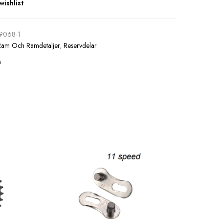
wishlist
9068-1
Ram Och Ramdetaljer
,
Reservdelar
n