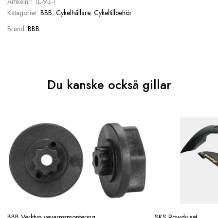
Artikelnr:
TL-93-1
Kategorier:
BBB
,
Cykelhållare
,
Cykeltillbehör
Brand:
BBB
Du kanske också gillar
BBB Verktyg vevarmsmontering
SKS Rowdy set