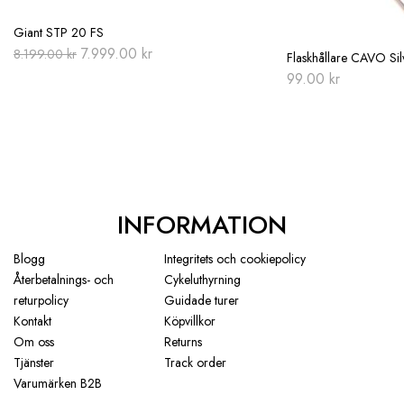
Giant STP 20 FS
Original
Current
7.999.00
kr
8.199.00
kr
Flaskhållare CAVO Sil
price
price
99.00
kr
was:
is:
8.199.00 kr.
7.999.00 kr.
INFORMATION
Blogg
Integritets och cookiepolicy
Återbetalnings- och
Cykeluthyrning
returpolicy
Guidade turer
Kontakt
Köpvillkor
Om oss
Returns
Tjänster
Track order
Varumärken B2B