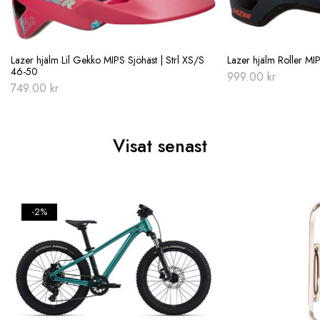
Lazer hjälm Lil Gekko MIPS Sjöhäst | Strl XS/S
Lazer hjälm Roller MI
46-50
999.00
kr
749.00
kr
Visat senast
-2%