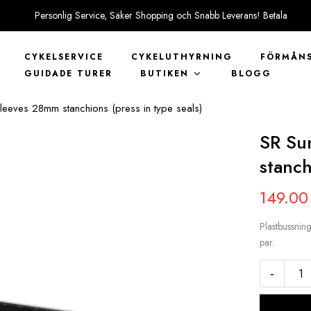
Personlig Service, Säker Shopping och Snabb Leverans! Betala
tryggt med KLARNA
CYKELSERVICE
CYKELUTHYRNING
FÖRMÅNS
GUIDADE TURER
BUTIKEN
BLOGG
Sleeves 28mm stanchions (press in type seals)
SR Su
stanch
149.0
Plastbussnin
par.
-