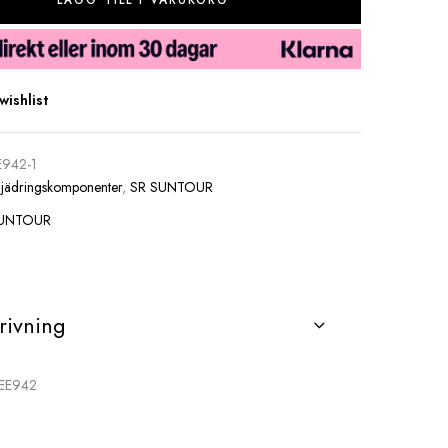
LÄGG TILL I VARUKORG
wishlist
E942-1
Fjädringskomponenter
,
SR SUNTOUR
SUNTOUR
rivning
FEE942