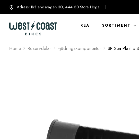
Adress: Brålandsvägen 30, 444 60 Stora Höga
info@westcoastbikes.se
REA
SORTIMENT
Home
Reservdelar
Fjädringskomponenter
SR Sun Plastic 