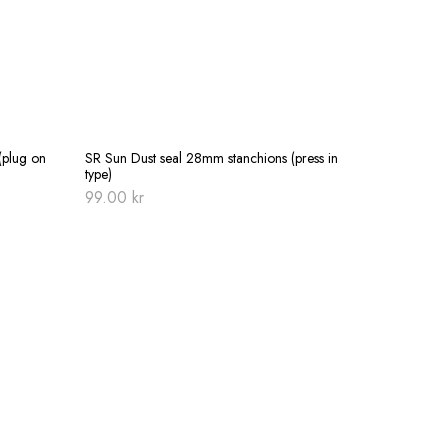
(plug on
SR Sun Dust seal 28mm stanchions (press in
type)
99.00
kr