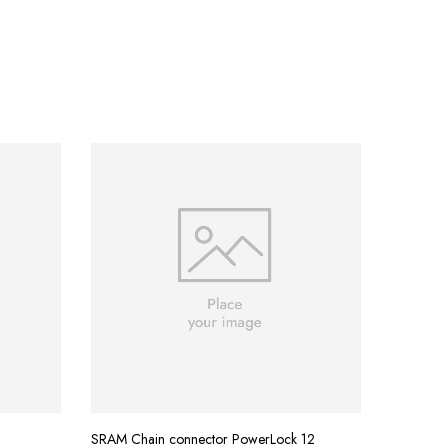
BBB Multi
379.00
SRAM Chain connector PowerLock 12