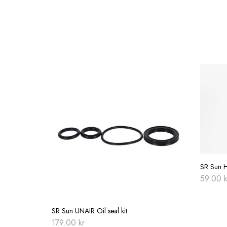
SR Sun H
59.00
k
SR Sun UNAIR Oil seal kit
179.00
kr