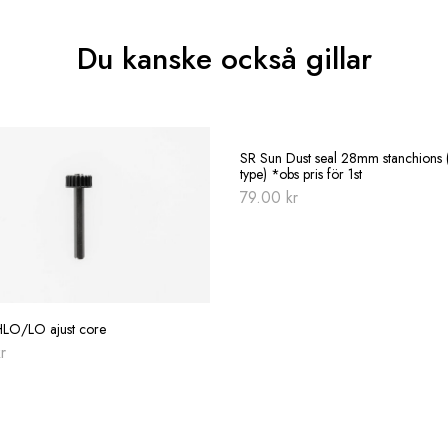
Du kanske också gillar
SR Sun Dust seal 28mm stanchions 
type) *obs pris för 1st
79.00
kr
LO/LO ajust core
r