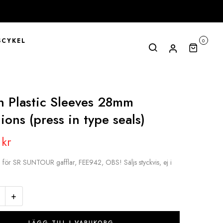
CYKEL
0
n Plastic Sleeves 28mm
ions (press in type seals)
0
kr
g för SR SUNTOUR gafflar, FEE942, OBS! Säljs styckvis, ej i
+