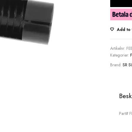
Add to 
Artikelnr:
FE
Kategorier:
Brand:
SR 
Besk
Part# 