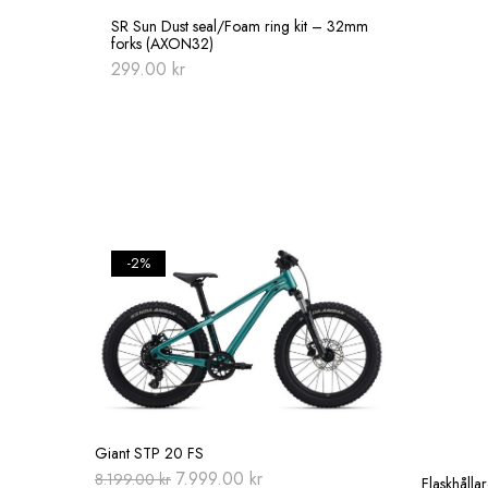
SR Sun Dust seal/Foam ring kit – 32mm
forks (AXON32)
299.00
kr
-2%
Giant STP 20 FS
Original
Current
7.999.00
kr
8.199.00
kr
Flaskhålla