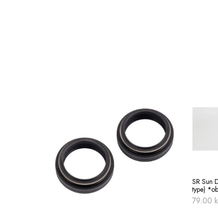
SR Sun D
type) *ob
79.00
k