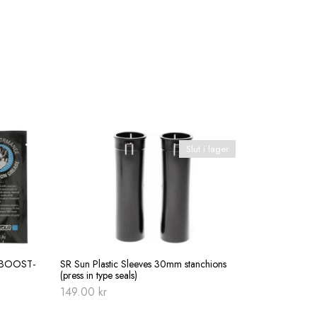
Slut i lager
6 BOOST-
SR Sun Plastic Sleeves 30mm stanchions
(press in type seals)
149.00
kr