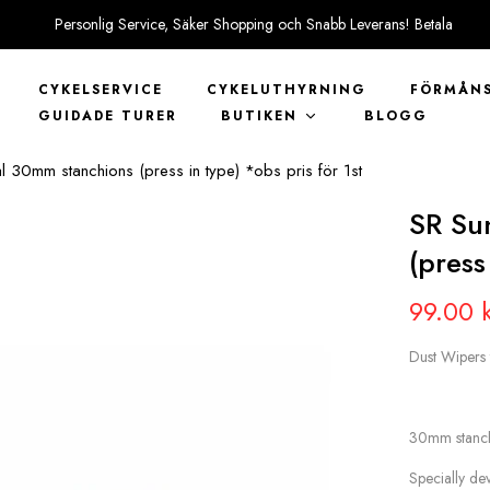
Personlig Service, Säker Shopping och Snabb Leverans! Betala
tryggt med KLARNA
CYKELSERVICE
CYKELUTHYRNING
FÖRMÅNS
GUIDADE TURER
BUTIKEN
BLOGG
l 30mm stanchions (press in type) *obs pris för 1st
SR Su
(press
99.00
Dust Wipers
30mm stanch
Specially dev