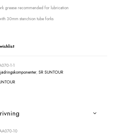
rk grease recommended for lubrication
with 30mm stanchion tube forks
wishlist
A070-1-1
Fjädringskomponenter
,
SR SUNTOUR
SUNTOUR
rivning
FAA070-10