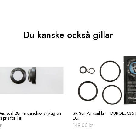
Du kanske också gillar
ust seal 28mm stanchions (plug on
SR Sun Air seal kit – DUROLUX3
s pris för 1st
EQ
r
149.00
kr