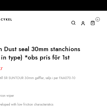
CYKEL
0
n Dust seal 30mm stanchions
 in type) *obs pris för 1st
kr
 till SR SUNTOUR 30mm gafflar, säljs i par FAA070-10
ion wiper
eloped with low friction characteristics