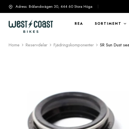
Adress: Brålandsvägen 30, 444 60 Stora Höga
info@westcoastbikes.se
REA
SORTIMENT
Home
Reservdelar
Fjädringskomponenter
SR Sun Dust sea