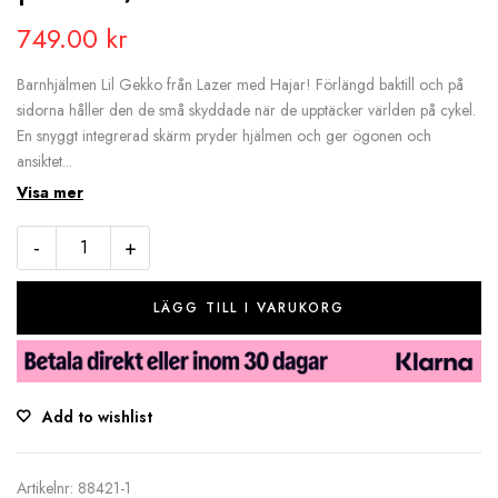
749.00
kr
Barnhjälmen Lil Gekko från Lazer med Hajar! Förlängd baktill och på
sidorna håller den de små skyddade när de upptäcker världen på cykel.
En snyggt integrerad skärm pryder hjälmen och ger ögonen och
ansiktet...
Visa mer
-
+
LÄGG TILL I VARUKORG
Add to wishlist
Artikelnr:
88421-1