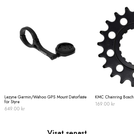
Lezyne Garmin/Wahoo GPS Mount Datorfäste
KMC Chainring Bosch 
för Styre
169.00
kr
649.00
kr
Visat senast