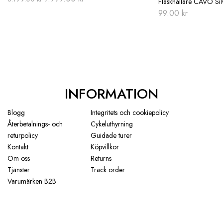
Flaskhållare CAVO Sil
price
price
99.00
kr
was:
is:
8.199.00 kr.
7.999.00 kr.
INFORMATION
Blogg
Integritets och cookiepolicy
Återbetalnings- och
Cykeluthyrning
returpolicy
Guidade turer
Kontakt
Köpvillkor
Om oss
Returns
Tjänster
Track order
Varumärken B2B