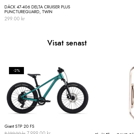
DÄCK 47-406 DELTA CRUISER PLUS
PUNCTUREGUARD, TWIN
299.00
kr
Visat senast
-2%
Giant STP 20 FS
Original
Current
7.999.00
kr
8.199.00
kr