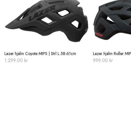
Lazer hjälm Coyote MIPS | Strl L 58-61cm
Lazer hjälm Roller MI
1.299.00
kr
999.00
kr