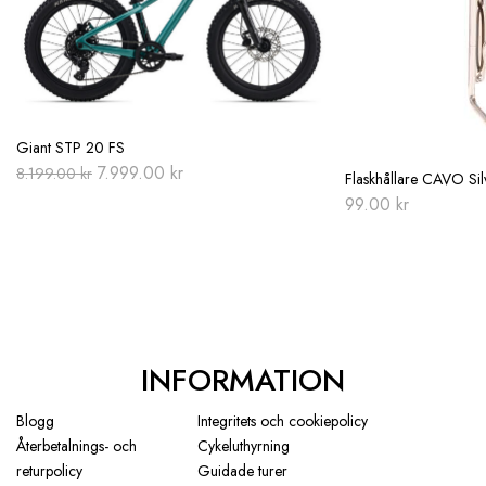
Giant STP 20 FS
Original
Current
7.999.00
kr
8.199.00
kr
Flaskhållare CAVO Sil
price
price
99.00
kr
was:
is:
8.199.00 kr.
7.999.00 kr.
INFORMATION
Blogg
Integritets och cookiepolicy
Återbetalnings- och
Cykeluthyrning
returpolicy
Guidade turer