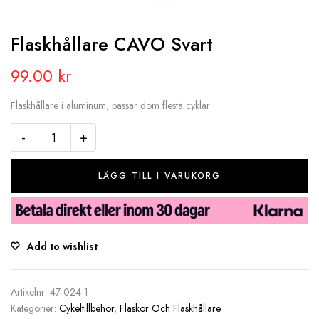
Flaskhållare CAVO Svart
99.00
kr
Flaskhållare i aluminum, passar dom flesta cyklar
-
+
LÄGG TILL I VARUKORG
Add to wishlist
Artikelnr:
47-024-1
Kategorier:
Cykeltillbehör
,
Flaskor Och Flaskhållare