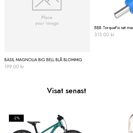
BBB TorqueFix set med
315.00
kr
BASIL MAGNOLIA BIG BELL BLÅ BLOMMIG
199.00
kr
Visat senast
-2%