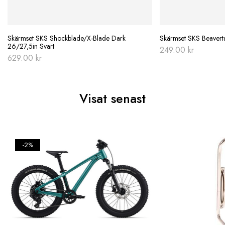
Skärmset SKS Shockblade/X-Blade Dark
Skärmset SKS Beaverta
26/27,5in Svart
249.00
kr
629.00
kr
Visat senast
-2%