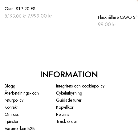
Giant STP 20 FS
Original
Current
7.999.00
kr
8.199.00
kr
Flaskhållare CAVO Sil
price
price
99.00
kr
was:
is:
8.199.00 kr.
7.999.00 kr.
INFORMATION
Blogg
Integritets och cookiepolicy
Återbetalnings- och
Cykeluthyrning
returpolicy
Guidade turer
Kontakt
Köpvillkor
Om oss
Returns
Tjänster
Track order
Varumärken B2B