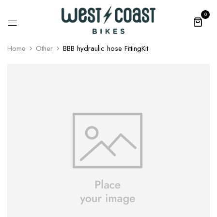
0
Home
Other
BBB hydraulic hose FittingKit