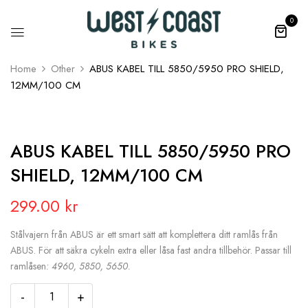
0
Home
Other
ABUS KABEL TILL 5850/5950 PRO SHIELD,
12MM/100 CM
ABUS KABEL TILL 5850/5950 PRO
SHIELD, 12MM/100 CM
299.00
kr
Stålvajern från ABUS är ett smart sätt att komplettera ditt ramlås från
ABUS. För att säkra cykeln extra eller låsa fast andra tillbehör. Passar till
ramlåsen
: 4960, 5850, 5650.
-
+