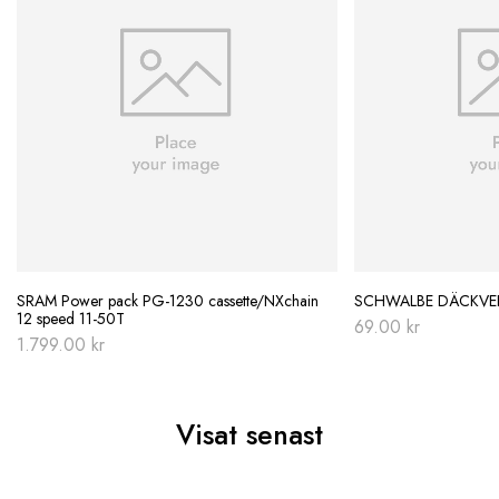
SRAM Power pack PG-1230 cassette/NXchain
SCHWALBE DÄCKVER
12 speed 11-50T
69.00
kr
1.799.00
kr
Visat senast