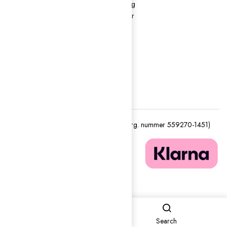
Återbetalnings- och
Cykeluthyrning
returpolicy
Guidade turer
Kontakt
Köpvillkor
Om oss
Returns
Tjänster
Track order
Varumärken B2B
Shop
Search