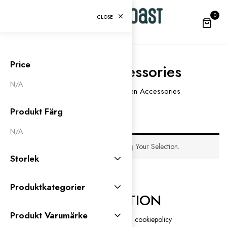
0
CLOSE
Price
Women Accessories
N/A
Home
Women
Women Accessories
Produkt Färg
N/A
No Products Were Found Matching Your Selection.
Storlek
Produktkategorier
INFORMATION
Produkt Varumärke
Blogg
Integritets och cookiepolicy