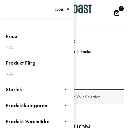
0
CLOSE
Price
Fantic
N/A
Home
Varumärken
Fantic
Produkt Färg
N/A
×
Sort by: price
Clear All
Storlek
No Products Were Found Matching Your Selection.
Produktkategorier
Produkt Varumärke
INFORMATION