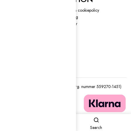
Blogg
Integritets och cookiepolicy
Återbetalnings- och
Cykeluthyrning
returpolicy
Guidade turer
Kontakt
Köpvillkor
Om oss
Returns
Tjänster
Track order
Varumärken B2B
Shop
Search