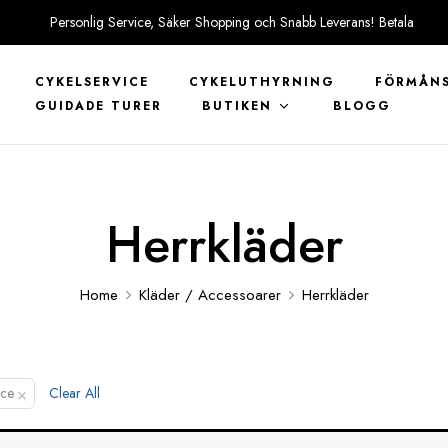
Personlig Service, Säker Shopping och Snabb Leverans! Betala
tryggt med KLARNA
CYKELSERVICE
CYKELUTHYRNING
FÖRMÅNS
GUIDADE TURER
BUTIKEN
BLOGG
Herrkläder
Home
Kläder / Accessoarer
Herrkläder
×
ice
Clear All