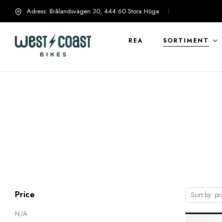
Adress: Brålandsvägen 30, 444 60 Stora Höga
info@westcoastbikes.se
REA
SORTIMENT
Price
Sort by: pr
N/A