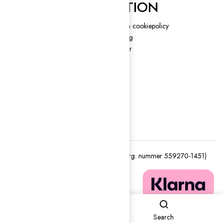
INFORMATION
Blogg
Integritets och cookiepolicy
Återbetalnings- och
Cykeluthyrning
returpolicy
Guidade turer
Kontakt
Köpvillkor
Om oss
Returns
Tjänster
Track order
Varumärken B2B
Shop
Search