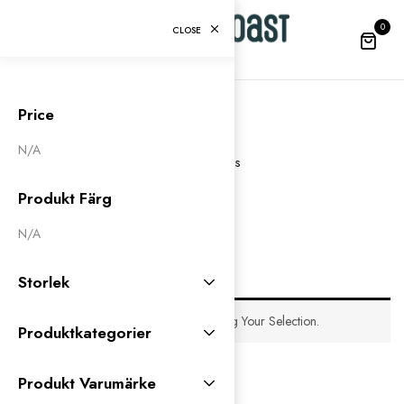
0
CLOSE
Price
Kids
N/A
Home
Kids
Produkt Färg
N/A
Storlek
No Products Were Found Matching Your Selection.
Produktkategorier
Produkt Varumärke