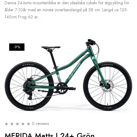
Denna 24-tums mountainbike är den idealiska cykeln för stigcykling för
ålder 7-10år med en minsta innerbenslängd på 58 cm. Längd ca 125-
145cm Frog 62 är…
-9%
0 reviews
MERIDA Matts J.24+ Grön