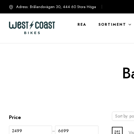
Adress: Brålandsvägen 30, 444 60 Stora Höga
info@westcoastbikes.se
REA
SORTIMENT
B
Sort by: po
Price
–
Vis