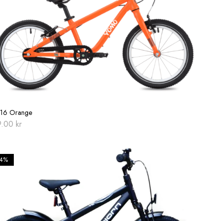
16 Orange
9.00
kr
14%