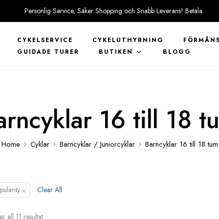
Personlig Service, Säker Shopping och Snabb Leverans! Betala
tryggt med KLARNA
CYKELSERVICE
CYKELUTHYRNING
FÖRMÅNS
GUIDADE TURER
BUTIKEN
BLOGG
arncyklar 16 till 18 t
Home
Cyklar
Barncyklar / Juniorcyklar
Barncyklar 16 till 18 tum
×
pularity
Clear All
ar all 11 resultat