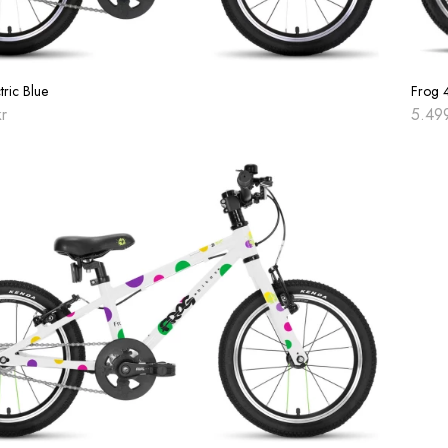
tric Blue
Frog 
kr
5.49