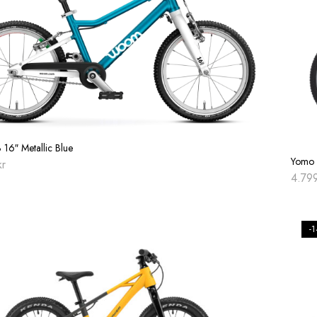
6″ Metallic Blue
Yomo 
kr
4.79
-