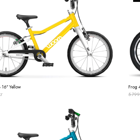
16″ Yellow
Frog 
kr
5.79