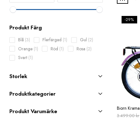
-29%
Produkt Färg
3
1
2
Blå
3
Flerfärgad
1
Gul
2
products
product
products
1
1
2
Orange
1
Röd
1
Rosa
2
product
product
products
1
Svart
1
product
Storlek
Produktkategorier
Biorn Krama
Produkt Varumärke
3.499.00
kr