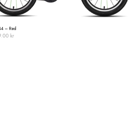
44 – Red
9.00
kr