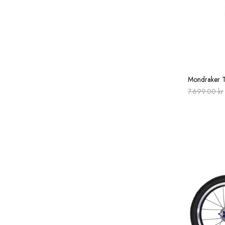
Mondraker T
7.699.00
kr