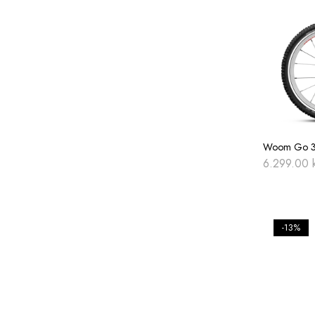
Woom Go 3 1
6.299.00
-13%