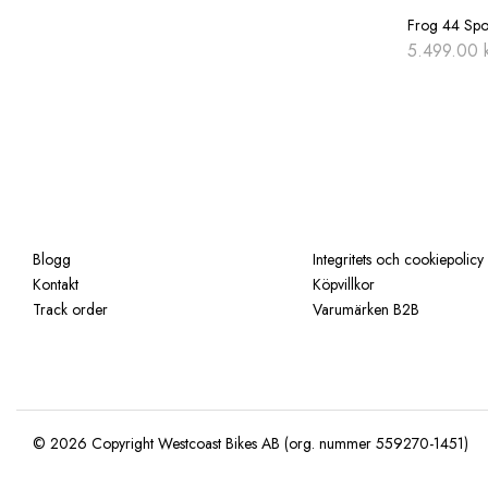
Frog 44 Spot
5.499.00
Blogg
Integritets och cookiepolicy
Kontakt
Köpvillkor
Track order
Varumärken B2B