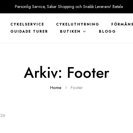
Personlig Service, Säker Shopping och Snabb Leverans! Betala
tryggt med KLARNA
CYKELSERVICE
CYKELUTHYRNING
FÖRMÅNS
GUIDADE TURER
BUTIKEN
BLOGG
Arkiv:
Footer
Home
Footer
026