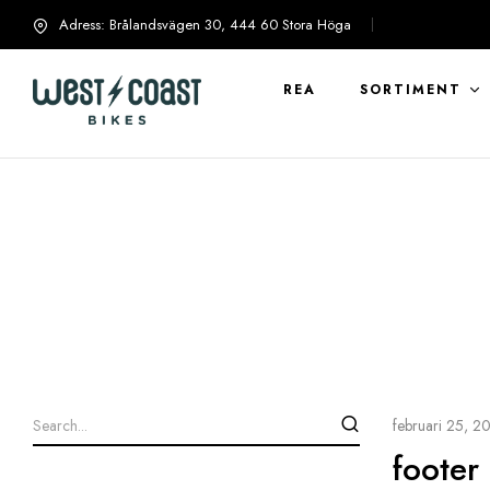
Adress: Brålandsvägen 30, 444 60 Stora Höga
info@westcoastbikes.se
REA
SORTIMENT
februari 25, 2
footer