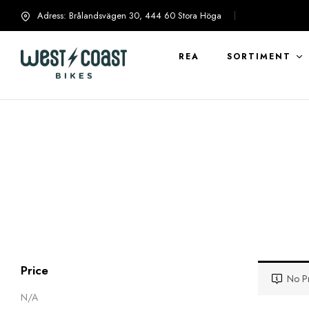
Adress: Brålandsvägen 30, 444 60 Stora Höga
info@westcoastbikes.se
REA
SORTIMENT
Price
No Pr
N/A