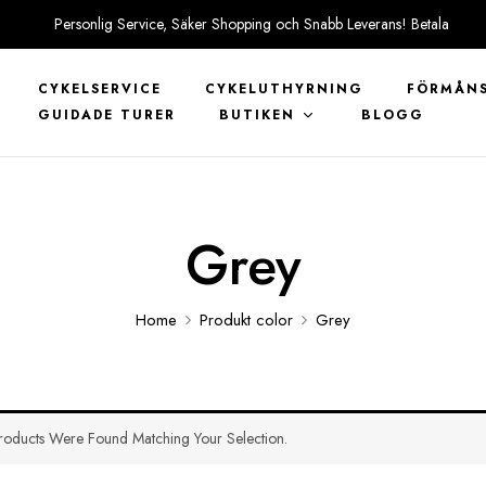
Personlig Service, Säker Shopping och Snabb Leverans! Betala
tryggt med KLARNA
CYKELSERVICE
CYKELUTHYRNING
FÖRMÅNS
GUIDADE TURER
BUTIKEN
BLOGG
Grey
Home
Produkt color
Grey
oducts Were Found Matching Your Selection.