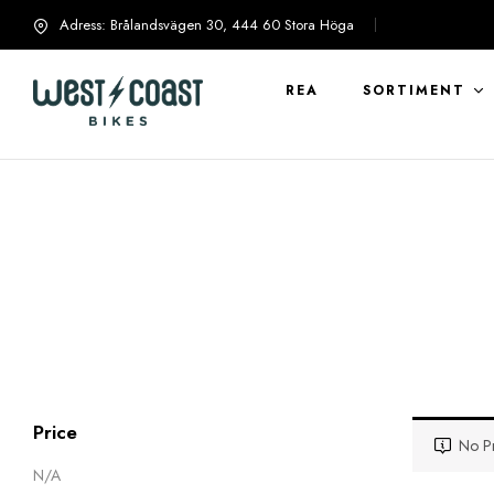
Adress: Brålandsvägen 30, 444 60 Stora Höga
info@westcoastbikes.se
REA
SORTIMENT
Price
No Pr
N/A