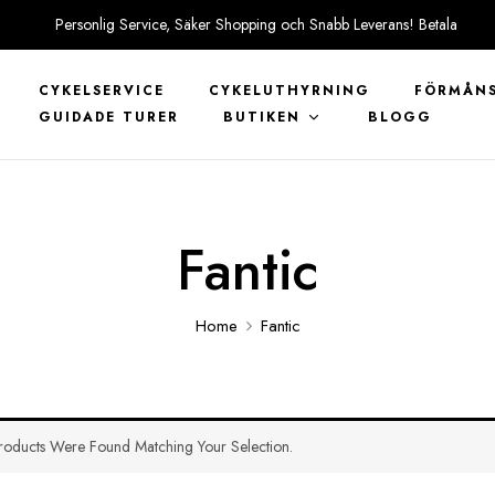
Personlig Service, Säker Shopping och Snabb Leverans! Betala
tryggt med KLARNA
CYKELSERVICE
CYKELUTHYRNING
FÖRMÅNS
GUIDADE TURER
BUTIKEN
BLOGG
Fantic
Home
Fantic
oducts Were Found Matching Your Selection.