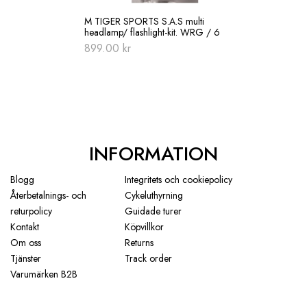
M TIGER SPORTS S.A.S multi
headlamp/ flashlight-kit. WRG / 6
899.00
kr
INFORMATION
Blogg
Integritets och cookiepolicy
Återbetalnings- och
Cykeluthyrning
returpolicy
Guidade turer
Kontakt
Köpvillkor
Om oss
Returns
Tjänster
Track order
Varumärken B2B