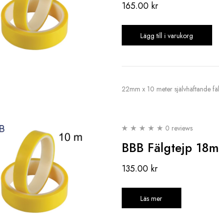
165.00
kr
Lägg till i varukorg
22mm x 10 meter självhäftande fälgte
0 reviews
BBB Fälgtejp 18
135.00
kr
Läs mer