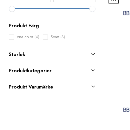
Produkt Färg
4
3
one color
4
Svart
3
products
products
Storlek
Produktkategorier
Produkt Varumärke