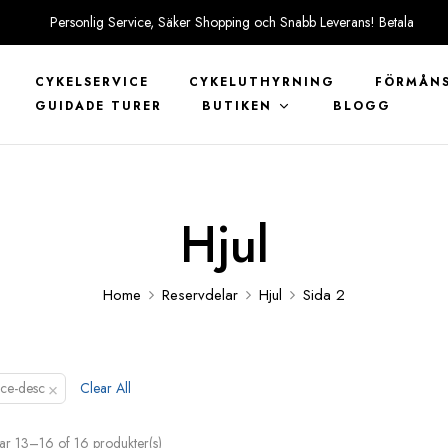
Personlig Service, Säker Shopping och Snabb Leverans! Betala
tryggt med KLARNA
CYKELSERVICE
CYKELUTHYRNING
FÖRMÅNS
GUIDADE TURER
BUTIKEN
BLOGG
Hjul
Home
Reservdelar
Hjul
Sida 2
×
ice-desc
Clear All
ar 13–16 of 16 produkter(s)