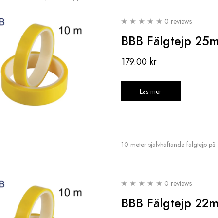
0 reviews
BBB Fälgtejp 25
179.00
kr
Läs mer
10 meter självhäftande fälgtejp på en
0 reviews
BBB Fälgtejp 22