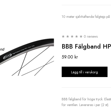
10 meter självhäftande fälgtejp på e
0 reviews
BBB Fälgband HP
59.00
kr
Lägg till i varukorg
BBB fälgband för höga tryck. Elast
för ventilen. Levereras i par (2 st).