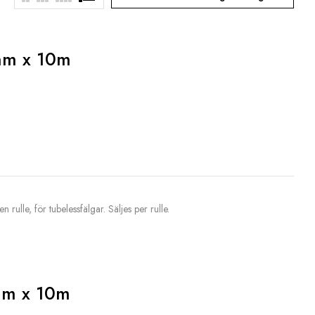
mm x 10m
 rulle, för tubelessfälgar. Säljes per rulle.
mm x 10m