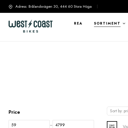
Adress: Brålandsvägen 30, 444 60 Stora Höga
info@westcoastbikes.se
REA
SORTIMENT
Sort by: pr
Price
–
Vis