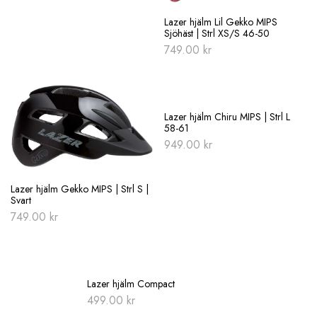
Lazer hjälm Lil Gekko MIPS
Sjöhäst | Strl XS/S 46-50
749.00
kr
Slut i lager
Lazer hjälm Chiru MIPS | Strl L
58-61
949.00
kr
Lazer hjälm Gekko MIPS | Strl S |
Svart
749.00
kr
Lazer hjälm Compact
499.00
kr