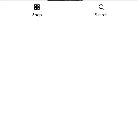
Shop
Search
Lazer hjälm Compact
499.00
kr
INFORMATION
Blogg
Integritets och cookiepolicy
Återbetalnings- och
Cykeluthyrning
returpolicy
Guidade turer
Kontakt
Köpvillkor
Om oss
Returns