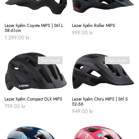
Lazer hjälm Coyote MIPS | Strl L
Lazer hjälm Roller MIPS
58-61cm
999.00
kr
1.299.00
kr
Slut i lager
Slut i lager
Lazer hjälm Compact DLX MIPS
Lazer hjälm Chiru MIPS | Strl S
52-56
799.00
kr
949.00
kr