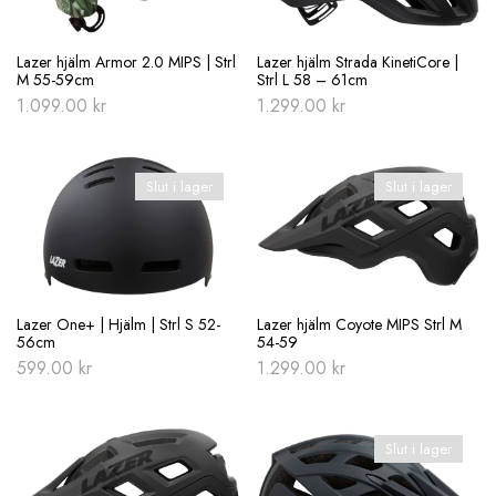
Lazer hjälm Armor 2.0 MIPS | Strl
Lazer hjälm Strada KinetiCore |
M 55-59cm
Strl L 58 – 61cm
1.099.00
kr
1.299.00
kr
Slut i lager
Slut i lager
Lazer One+ | Hjälm | Strl S 52-
Lazer hjälm Coyote MIPS Strl M
56cm
54-59
599.00
kr
1.299.00
kr
Slut i lager